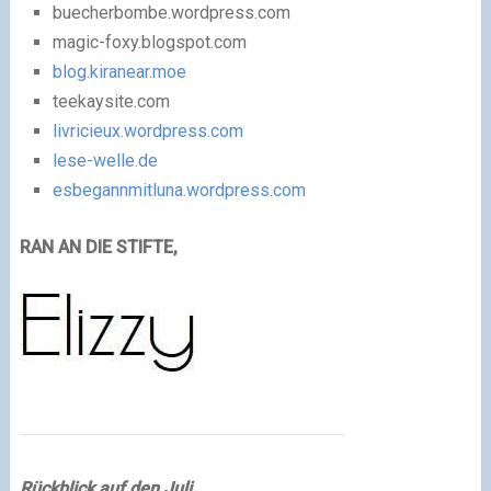
buecherbombe.wordpress.com
magic-foxy.blogspot.com
blog.kiranear.moe
teekaysite.com
livricieux.wordpress.com
lese-welle.de
esbegannmitluna.wordpress.com
RAN AN DIE STIFTE,
Rückblick auf den Juli