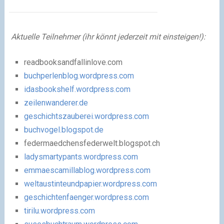
Aktuelle Teilnehmer (ihr könnt jederzeit mit einsteigen!):
readbooksandfallinlove.com
buchperlenblog.wordpress.com
idasbookshelf.wordpress.com
zeilenwanderer.de
geschichtszauberei.wordpress.com
buchvogel.blogspot.de
federmaedchensfederwelt.blogspot.ch
ladysmartypants.wordpress.com
emmaescamillablog.wordpress.com
weltaustinteundpapier.wordpress.com
geschichtenfaenger.wordpress.com
tirilu.wordpress.com