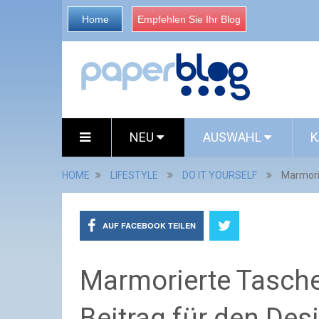
Home
Empfehlen Sie Ihr Blog
NEU
AUSWAHL
K
HOME
LIFESTYLE
DO IT YOURSELF
Marmori
AUF FACEBOOK TEILEN
Marmorierte Tasche
Beitrag für den De