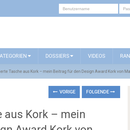
ATEGORIEN
DOSSIERS
VIDEOS
RAN
erte Tasche aus Kork – mein Beitrag für den Design Award Kork von Ma
VORIGE
FOLGENDE
 aus Kork – mein
sign Award Kork von