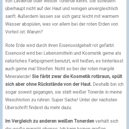
von Lavaerde oder weißer Tonerde kennt. Sie scheuern
überhaupt nicht auf der Haut und reinigen unvergleichlich
sanft. Außerdem lassen sie sich ganz leicht mit warmem
Wasser abspülen, was vor allem bei der roten Erden von
Vorteil ist. Warum?
Rote Erde wird durch ihren Eisenoxidgehalt rot gefärbt.
Eisenoxid wird bei Lebensmitteln und Kosmetik gerne als
natürliches Farbpigment benutzt, will heißen, es hinterlässt
auch gerne mal Streifen. Nicht so bei der roten margilé
Mineralerde!
Sie färbt zwar die Kosmetik rotbraun, spült
sich aber ohne Rückstände von der Haut.
Deshalb bin ich
sogar soweit gegangen, sie statt weißer Tonerde in meine
Waschlotion zu rühren. Super Sache! Unter der nächsten
Überschrift findest du mehr dazu.
Im Vergleich zu anderen weißen Tonerden
verhält sich
die weiße margilé ebenso. Ich kann keinen großen