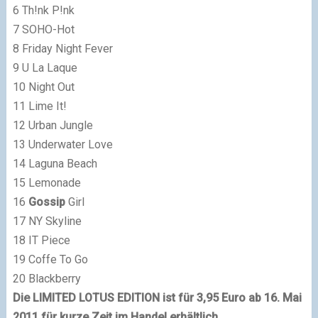
6 Th!nk P!nk
7 SOHO-Hot
8 Friday Night Fever
9 U La Laque
10 Night Out
11 Lime It!
12 Urban Jungle
13 Underwater Love
14 Laguna Beach
15 Lemonade
16
Gossip
Girl
17 NY Skyline
18 IT Piece
19 Coffe To Go
20 Blackberry
Die LIMITED LOTUS EDITION ist für 3,95 Euro ab 16. Mai
2011 für kurze Zeit im Handel erhältlich.