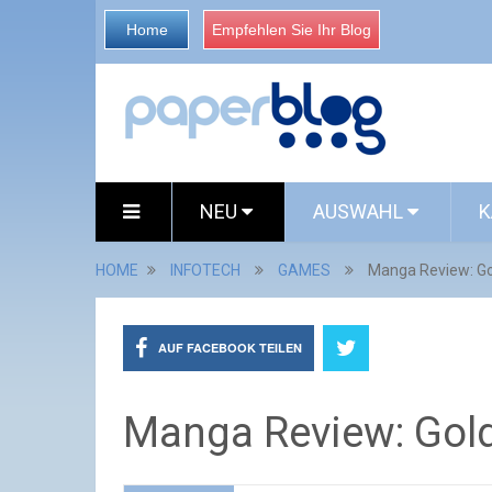
Home
Empfehlen Sie Ihr Blog
NEU
AUSWAHL
K
HOME
INFOTECH
GAMES
Manga Review: Go
AUF FACEBOOK TEILEN
Manga Review: Gold