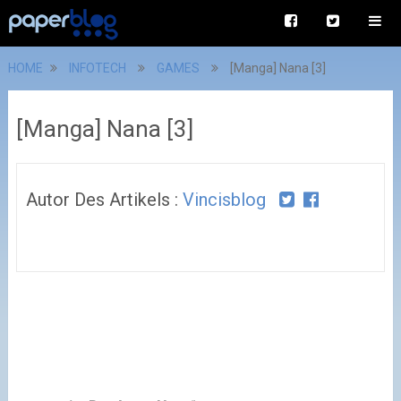
HOME
INFOTECH
GAMES
[Manga] Nana [3]
[Manga] Nana [3]
Autor Des Artikels :
Vincisblog