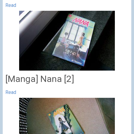
Read
[Manga] Nana [2]
Read