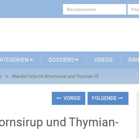
ATEGORIEN
DOSSIERS
VIDEOS
RAN
N
Mandel Feta mit Ahornsirup und Thymian-Öl
VORIGE
FOLGENDE
ornsirup und Thymian-