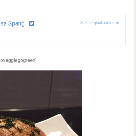
rea Spang
Zum Original-Artikel
Goveggiegogreen‘.