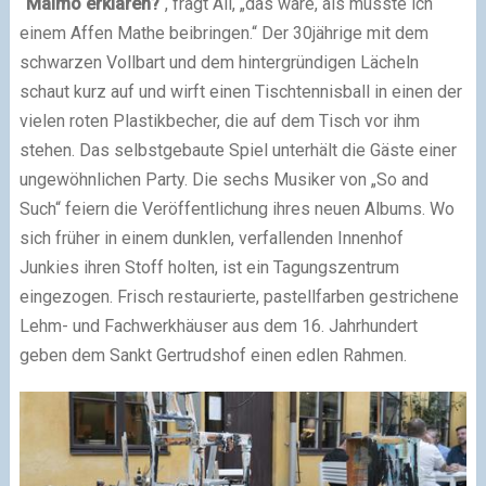
“Malmö erklären?
“, fragt Ali, „das wäre, als müsste ich
einem Affen Mathe beibringen.“ Der 30jährige mit dem
schwarzen Vollbart und dem hintergründigen Lächeln
schaut kurz auf und wirft einen Tischtennisball in einen der
vielen roten Plastikbecher, die auf dem Tisch vor ihm
stehen. Das selbstgebaute Spiel unterhält die Gäste einer
ungewöhnlichen Party. Die sechs Musiker von „So and
Such“ feiern die Veröffentlichung ihres neuen Albums. Wo
sich früher in einem dunklen, verfallenden Innenhof
Junkies ihren Stoff holten, ist ein Tagungszentrum
eingezogen. Frisch restaurierte, pastellfarben gestrichene
Lehm- und Fachwerkhäuser aus dem 16. Jahrhundert
geben dem Sankt Gertrudshof einen edlen Rahmen.