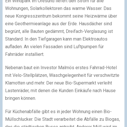
Ein Windpark im Öresund liefert den Strom für alle
Wohnungen, Solarkollektoren das warme Wasser. Das
neue Kongresszentrum bekommt seine Heizwärme über
eine Geothermieanlage aus der Erde. Hausdächer sind
begrünt, alle Bauten gedämmt, Dreifach-Verglasung ist
Standard. In den Tiefgaragen kann man Elektroautos
aufladen. An vielen Fassaden sind Luftpumpen für
Fahrräder installiert.
Nebenan baut ein Investor Malmös erstes Fahrrad-Hotel
mit Velo-Stellplätzen, Waschgelegenheit für verschwitzte
Klamotten und mehr. Der neue Bio-Supermarkt verleiht
Lastenräder, mit denen die Kunden Einkäufe nach Hause
bringen können.
Für Küchenabfälle gibt es in jeder Wohnung einen Bio-
Müllschlucker. Die Stadt verarbeitet die Abfälle zu Biogas,
das die städtischen Busse antreibt. Anderer Müll wird im