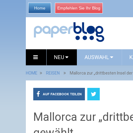
Home
Empfehlen Sie Ihr Blog
NEU
AUSWAHL
K
HOME
REISEN
Mallorca zur „drittbesten Insel de
AUF FACEBOOK TEILEN
Mallorca zur „drittb
gewählt