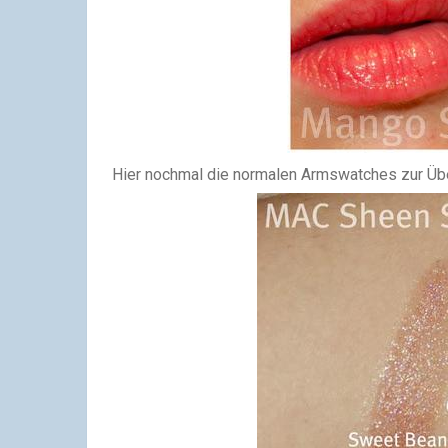
Hier nochmal die normalen Armswatches zur Übe