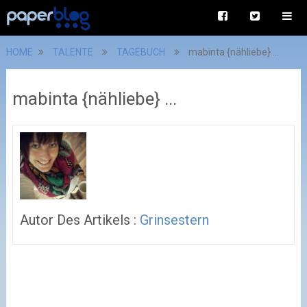
HOME
TALENTE
TAGEBUCH
mabinta {nähliebe} ...
mabinta {nähliebe} ...
Autor Des Artikels :
Grinsestern