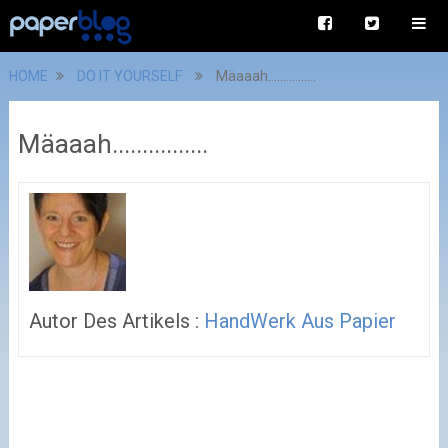
HOME
DO IT YOURSELF
Mäaaah................
Mäaaah................
Autor Des Artikels :
HandWerk Aus Papier