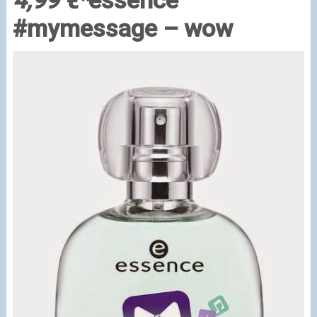
4,99 €*
essence
#mymessage – wow