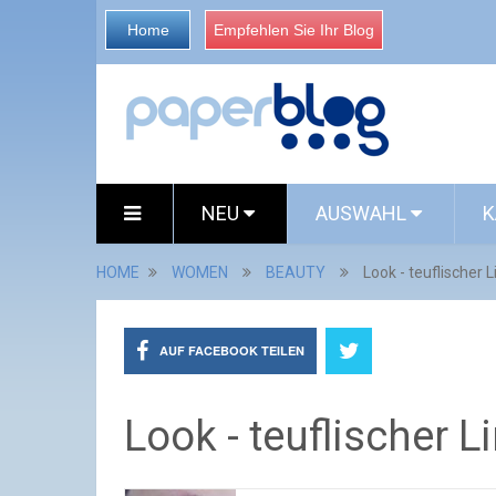
Home
Empfehlen Sie Ihr Blog
NEU
AUSWAHL
K
HOME
WOMEN
BEAUTY
Look - teuflischer L
AUF FACEBOOK TEILEN
Look - teuflischer L