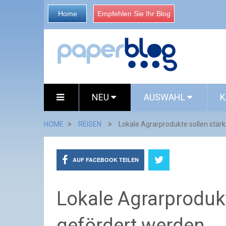
Home
Empfehlen Sie Ihr Blog
NEU
AUSWAHL
K
HOME
REISEN
Lokale Agrarprodukte sollen stär
AUF FACEBOOK TEILEN
Lokale Agrarprodukt
gefördert werden