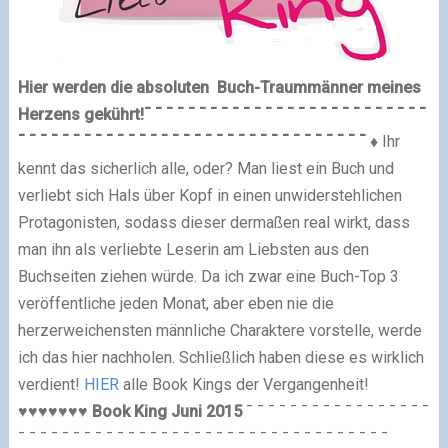
Hier werden die absoluten
Buch-Traummänner
meines
Herzens gekührt!
¯ ¯ ¯ ¯ ¯ ¯ ¯ ¯ ¯ ¯ ¯ ¯ ¯ ¯ ¯ ¯ ¯ ¯ ¯ ¯ ¯ ¯ ¯ ¯ ¯ ¯
¯ ¯ ¯ ¯ ¯ ¯ ¯ ¯ ¯ ¯ ¯ ¯ ¯ ¯ ¯ ¯ ¯ ¯ ¯ ¯ ¯ ¯ ¯ ¯ ¯ ¯ ¯ ¯ ¯ ¯ ¯ ¯
♦
Ihr
kennt das sicherlich alle, oder? Man liest ein Buch und
verliebt sich Hals über Kopf in einen unwiderstehlichen
Protagonisten, sodass dieser dermaßen real wirkt, dass
man ihn als verliebte Leserin am Liebsten aus den
Buchseiten ziehen würde. Da ich zwar eine Buch-Top 3
veröffentliche jeden Monat, aber eben nie die
herzerweichensten männliche Charaktere vorstelle, werde
ich das hier nachholen. Schließlich haben diese es wirklich
verdient!
HIER
alle Book Kings der Vergangenheit!
♥
♥
♥
♥
♥
♥
♥
Book King
Juni
2015
¯ ¯ ¯ ¯ ¯ ¯ ¯ ¯ ¯ ¯ ¯ ¯ ¯ ¯ ¯ ¯ ¯
¯ ¯ ¯ ¯ ¯ ¯ ¯ ¯ ¯ ¯ ¯ ¯ ¯ ¯ ¯ ¯ ¯ ¯ ¯ ¯ ¯ ¯ ¯ ¯ ¯ ¯ ¯ ¯ ¯ ¯ ¯ ¯ ¯ ¯