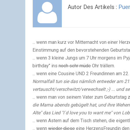
Autor Des Artikels :
Pue
... wenn man kurz vor Mitternacht von einer Herz
Einstimmung auf den bevorstehenden Geburtst
... wenn 3 kleine Jungs um 7 Uhr morgens im P
birthday" ins
noch sehr müde
Ohr trällern.
... wenn eine Cousine UND 2 Freundinnen am 22
Normalfall tun sie das nämlich entweder am 21.,
vertauscht/verschwitzt/verwechselt ;-) ... und se
... wenn man von seinem Vater zum Geburtstag 
die Mama abends gebügelt hat, und ihre Wehen 
Alte" das Lied "I`d love you to want me" von Lob
... wenn Astern auf dem Tisch stehen, die eigentl
... wenn
wieder diese
eine HerzensFreundin den g