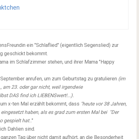
nktchen
ensFreundin ein "Schlaflied" (eigentlich Segenslied) zur
ag geschickt bekommt.
yjama im Schlafzimmer stehen, und ihrer Mama "Happy
. September anrufen, um zum Geburtstag zu gratulieren
(im
 am 23. oder gar nicht, weil irgendwie
lbst DAS find ich LIEBENSwert!...).
zum x-ten Mal erzählt bekommt, dass
"heute vor 38 Jahren,
eingesetzt haben, als es grad zum ersten Mal bei "Der
o gespielt hat
..."
ich Dahlien sind.
anzen Tag über nicht damit aufhört, an die Besonderheit