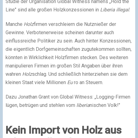
Studie der Organisation Global Witness namens „Hold the
Line" sind alle großen Holzkonzessionen in
Liberia
illegal
.
Manche
Holz
firmen verschleiern die Nutznießer der
Gewinne. Verbotenerweise scheinen darunter auch
einflussreiche Politiker zu sein. Auch hinter Konzessionen,
die eigentlich Dorfgemeinschaften zugutekommen sollten,
könnten in Wirklichkeit Holzfirmen stecken. Des weiteren
manipulieren Firmen im großen Stil Angaben über ihren
wahren
Holz
schlag. Und schließlich hinterziehen sie dem
kleinen Staat viele Millionen
Eu
ro an Steuern.
Dazu Jonathan Grant von Global Witness: „Logging-Firmen
lügen, betrügen und stehlen vom
liberia
nischen Volk!"
Kein Import von Holz aus