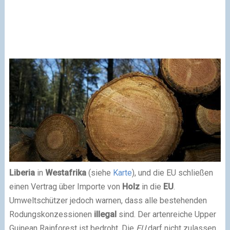
Liberia
in
Westafrika
(siehe
Karte
), und die EU schließen
einen Vertrag über Importe von
Holz
in die
EU
.
Umweltschützer jedoch warnen, dass alle bestehenden
Rodungskonzessionen
illegal
sind. Der artenreiche Upper
Guinean Rainforest ist bedroht. Die
EU
darf nicht zulassen,