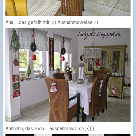
Aha......das gefällt mir ;-) Ausnahmsweise ;-)
Ähhhhhh, das auch......ausnahmsweise ;-))))