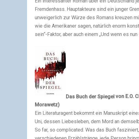
Ein interessanter Roman über ein Deutschland j
Fremdenhass. Hauptakteure sind ein junger Gren
unweigerlich zur Würze des Romans kreuzen müs
wie die Amerikaner sagen, natürlich enorm konstr
sein“-Faktor, aber auch einem „Und wenn es nun 
Das Buch der Spiegel
von E.O. C
Morawetz)
Ein Literaturagent bekommt ein Manuskript eines
Uni, dessen Liebesleben, dem Mord an demselben
So far, so complicated. Was das Buch faszinier
verschiedenen Erzählstränge, jede Person bring