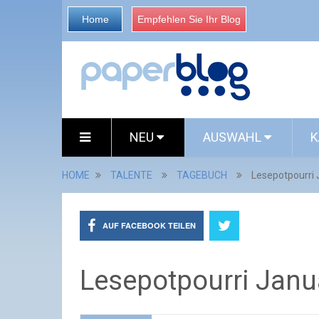
Home
Empfehlen Sie Ihr Blog
NEU
AUSWAHL
K
HOME
TALENTE
TAGEBUCH
Lesepotpourri
AUF FACEBOOK TEILEN
Lesepotpourri Janu