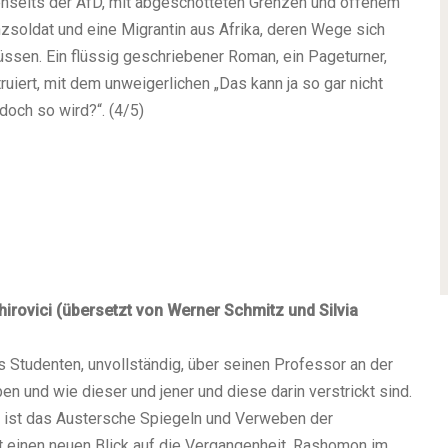
enseits der AfD, mit abgeschotteten Grenzen und offenem
zsoldat und eine Migrantin aus Afrika, deren Wege sich
sen. Ein flüssig geschriebener Roman, ein Pageturner,
uiert, mit dem unweigerlichen „Das kann ja so gar nicht
doch so wird?“. (4/5)
hirovici (übersetzt von Werner Schmitz und Silvia
 Studenten, unvollständig, über seinen Professor an der
 und wie dieser und jener und diese darin verstrickt sind.
t, ist das Austersche Spiegeln und Verweben der
t einen neuen Blick auf die Vergangenheit, Rashomon im