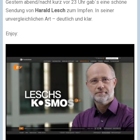
Gestern abend/nacht kurz vor 23 Uhr gab´s eine schöne
Sendung von
Harald Lesch
zum Impfen. In seiner
unvergleichlichen Art – deutlich und klar.
Enjoy: