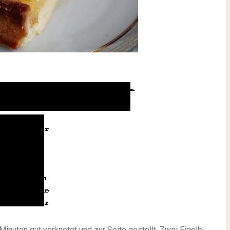
inuten gut verknetet und zur Seite gestellt. Zwei Eigelb