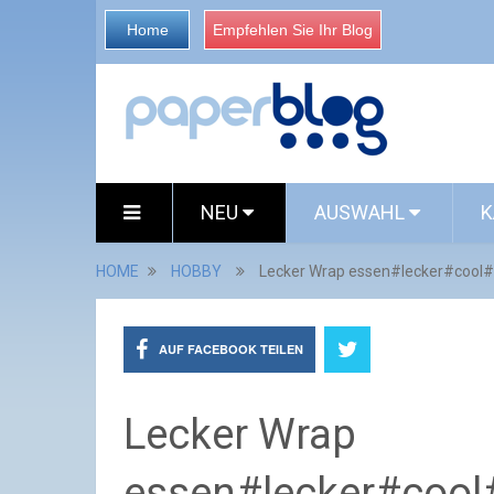
Home
Empfehlen Sie Ihr Blog
NEU
AUSWAHL
K
HOME
HOBBY
Lecker Wrap essen#lecker#coo
AUF FACEBOOK TEILEN
Lecker Wrap
essen#lecker#coo