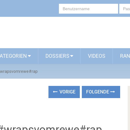
ATEGORIEN
DOSSIERS
VIDEOS
RAN
l#wrapsvomrewe#rap
VORIGE
FOLGENDE
l#wrapsvomrewe#rap