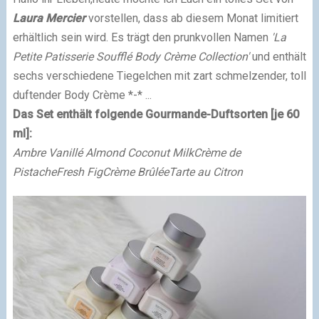
Laura Mercier
vorstellen, dass ab diesem Monat limitiert
erhältlich sein wird. Es trägt den prunkvollen Namen
'La
Petite Patisserie Soufflé Body Crème Collection'
und enthält
sechs verschiedene Tiegelchen mit zart schmelzender, toll
duftender Body Crème *-* ...
Das Set enthält folgende Gourmande-Duftsorten [je 60
ml]:
Ambre Vanillé
Almond Coconut Milk
Crème de
Pistache
Fresh Fig
Crème Brûlée
Tarte au Citron