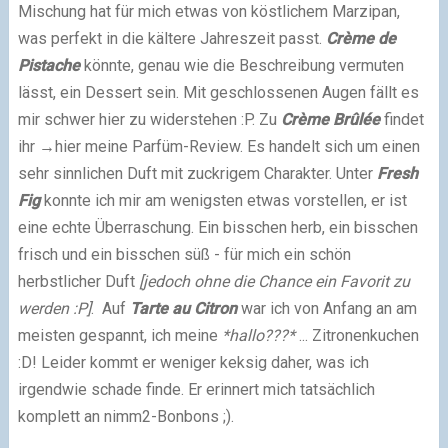
Mischung hat für mich etwas von köstlichem Marzipan,
was perfekt in die kältere Jahreszeit passt.
Crème de
Pistache
könnte, genau wie die Beschreibung vermuten
lässt, ein Dessert sein. Mit geschlossenen Augen fällt es
mir schwer hier zu widerstehen :P.
Zu
Crème Brûlée
findet
ihr
→hier
meine Parfüm-Review. Es handelt sich um einen
sehr sinnlichen Duft mit zuckrigem Charakter.
Unter
Fresh
Fig
konnte ich mir am wenigsten etwas vorstellen, er ist
eine echte Überraschung. Ein bisschen herb, ein bisschen
frisch und ein bisschen süß - für mich ein schön
herbstlicher Duft
[jedoch ohne die Chance ein Favorit zu
werden :P]
.
Auf
Tarte au Citron
war ich von Anfang an am
meisten gespannt, ich meine
*hallo???*
... Zitronenkuchen
:D! Leider kommt er weniger keksig daher, was ich
irgendwie schade finde. Er erinnert mich tatsächlich
komplett an nimm2-Bonbons ;).