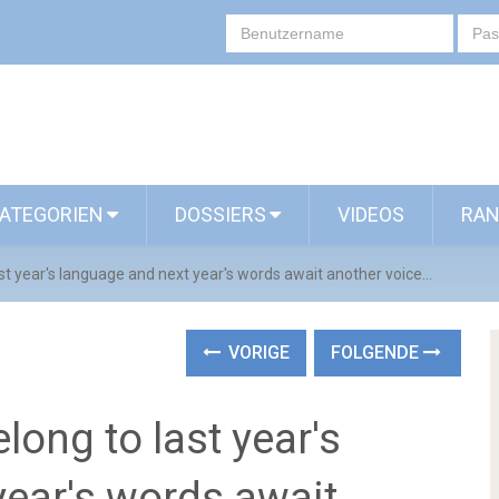
ATEGORIEN
DOSSIERS
VIDEOS
RAN
st year's language and next year's words await another voice...
VORIGE
FOLGENDE
long to last year's
year's words await