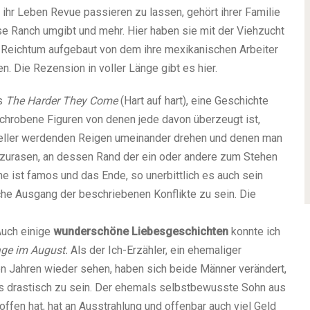
 ihr Leben Revue passieren zu lassen, gehört ihrer Familie
se Ranch umgibt und mehr. Hier haben sie mit der Viehzucht
 Reichtum aufgebaut von dem ihre mexikanischen Arbeiter
. Die Rezension in voller Länge gibt es hier.
es
The Harder They Come
(Hart auf hart), eine Geschichte
chrobene Figuren von denen jede davon überzeugt ist,
hneller werdenden Reigen umeinander drehen und denen man
 zurasen, an dessen Rand der ein oder andere zum Stehen
 ist famos und das Ende, so unerbittlich es auch sein
he Ausgang der beschriebenen Konflikte zu sein. Die
 Auch einige
wunderschöne Liebesgeschichten
konnte ich
ge im August.
Als der Ich-Erzähler, ein ehemaliger
ben Jahren wieder sehen, haben sich beide Männer verändert,
s drastisch zu sein. Der ehemals selbstbewusste Sohn aus
ffen hat, hat an Ausstrahlung und offenbar auch viel Geld