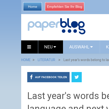
Home
Empfehlen Sie Ihr Blog
NEU
AUSWAHL
K
HOME
LITERATUR
Last year's words belong to la
AUF FACEBOOK TEILEN
Last year's words be
language and next 