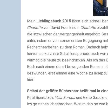
Mein
Lieblingsbuch 2015
lässt sich schnell ben
Charlotte
von David Foenkinos.
Charlotte
erzähl
die inzwischen der Vergangenheit angehört. Gesc
unter, indem er von seiner ersten Begegnung mi
Recherchearbeiten zu dem Roman. Dadurch hebt
hervor: so kurz ihre Schaffensperiode auch war 
vermag bis heute zu beeindrucken. Als ich das B
Buch nach einem derart bewegenden Roman mithal
gezwungen, erst einmal eine Woche zu lesepausi
hier.
Selbst der größte Büchernarr beißt mal in ein
Ketil Bjornstads
Villa Europa
und Gaito Gasdan
ich gestehen, abgebrochen. Warum das so war kö