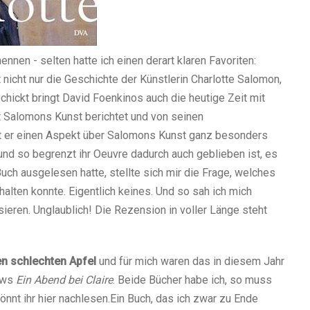
ennen - selten hatte ich einen derart klaren Favoriten:
t nicht nur die Geschichte der Künstlerin Charlotte Salomon,
hickt bringt David Foenkinos auch die heutige Zeit mit
t Salomons Kunst berichtet und von seinen
 er einen Aspekt über Salomons Kunst ganz besonders
und so begrenzt ihr Oeuvre dadurch auch geblieben ist, es
uch ausgelesen hatte, stellte sich mir die Frage, welches
ten konnte. Eigentlich keines. Und so sah ich mich
eren. Unglaublich! Die Rezension in voller Länge steht
en schlechten Apfel
und für mich waren das in diesem Jahr
ows
Ein Abend bei Claire
. Beide Bücher habe ich, so muss
nnt ihr hier nachlesen.Ein Buch, das ich zwar zu Ende