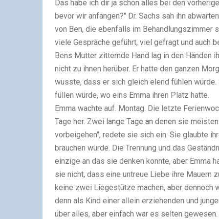
Das habe ich dir ja schon alles bei den vorherig
bevor wir anfangen?" Dr. Sachs sah ihn abwartend
von Ben, die ebenfalls im Behandlungszimmer sa
viele Gespräche geführt, viel gefragt und auch 
Bens Mutter zitternde Hand lag in den Händen 
nicht zu ihnen herüber. Er hatte den ganzen Mor
wusste, dass er sich gleich elend fühlen würde.
füllen würde, wo eins Emma ihren Platz hatte.
Emma wachte auf. Montag. Die letzte Ferienwoc
Tage her. Zwei lange Tage an denen sie meistens
vorbeigehen", redete sie sich ein. Sie glaubte i
brauchen würde. Die Trennung und das Geständni
einzige an das sie denken konnte, aber Emma ha
sie nicht, dass eine untreue Liebe ihre Mauern 
keine zwei Liegestütze machen, aber dennoch w
denn als Kind einer allein erziehenden und junge
über alles, aber einfach war es selten gewesen.