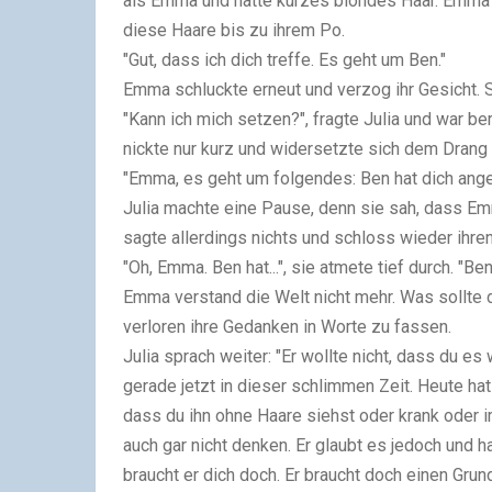
als Emma und hatte kurzes blondes Haar. Emma m
diese Haare bis zu ihrem Po.
"Gut, dass ich dich treffe. Es geht um Ben."
Emma schluckte erneut und verzog ihr Gesicht. S
"Kann ich mich setzen?", fragte Julia und war 
nickte nur kurz und widersetzte sich dem Drang e
"Emma, es geht um folgendes: Ben hat dich angel
Julia machte eine Pause, denn sie sah, dass E
sagte allerdings nichts und schloss wieder ihre
"Oh, Emma. Ben hat...", sie atmete tief durch. "B
Emma verstand die Welt nicht mehr. Was sollte d
verloren ihre Gedanken in Worte zu fassen.
Julia sprach weiter: "Er wollte nicht, dass du es 
gerade jetzt in dieser schlimmen Zeit. Heute hat
dass du ihn ohne Haare siehst oder krank oder im
auch gar nicht denken. Er glaubt es jedoch und h
braucht er dich doch. Er braucht doch einen Grun