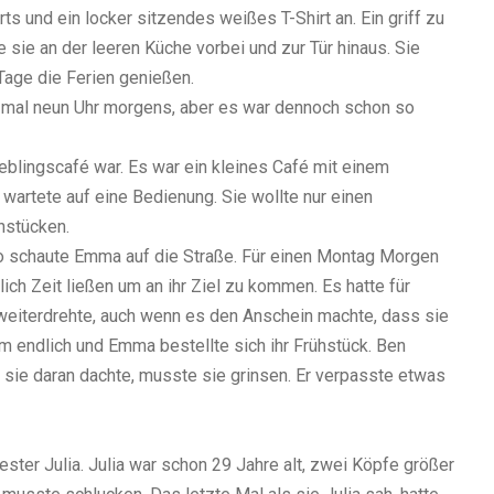
und ein locker sitzendes weißes T-Shirt an. Ein griff zu
 sie an der leeren Küche vorbei und zur Tür hinaus. Sie
 Tage die Ferien genießen.
de mal neun Uhr morgens, aber es war dennoch schon so
ieblingscafé war. Es war ein kleines Café mit einem
wartete auf eine Bedienung. Sie wollte nur einen
hstücken.
so schaute Emma auf die Straße. Für einen Montag Morgen
ich Zeit ließen um an ihr Ziel zu kommen. Es hatte für
eiterdrehte, auch wenn es den Anschein machte, dass sie
 endlich und Emma bestellte sich ihr Frühstück. Ben
sie daran dachte, musste sie grinsen. Er verpasste etwas
er Julia. Julia war schon 29 Jahre alt, zwei Köpfe größer