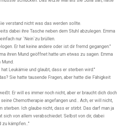
usste schlucken. Das letzte Mal als sie Julia sah, hatte
ie verstand nicht was das werden sollte.
bereits dabei ihre Tasche neben dem Stuhl abzulegen. Emma
infach nur `Nein`zu brüllen.
ogen. Er hat keine andere oder ist dir fremd gegangen."
mma ihren Mund geöffnet hatte um etwas zu sagen. Emma
n Mund.
en hat Leukämie und glaubt, dass er sterben wird."
as? Sie hatte tausende Fragen, aber hatte die Fähigkeit
weißt. Er will es immer noch nicht, aber er braucht dich doch
 seine Chemotherapie angefangen und... Ach, er will nicht,
 sterben. Ich glaube nicht, dass er stirbt. Das darf man ja
at sich von allem verabschiedet. Selbst von dir, dabei
d zu kämpfen..."