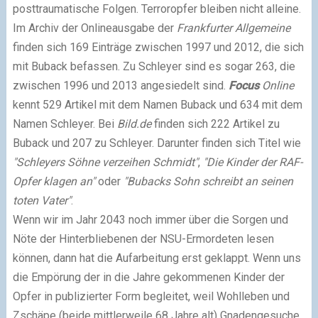
posttraumatische Folgen. Terroropfer bleiben nicht alleine.
Im Archiv der Onlineausgabe der
Frankfurter Allgemeine
finden sich 169 Einträge zwischen 1997 und 2012, die sich
mit Buback befassen. Zu Schleyer sind es sogar 263, die
zwischen 1996 und 2013 angesiedelt sind.
Focus
Online
kennt 529 Artikel mit dem Namen Buback und 634 mit dem
Namen Schleyer. Bei
Bild.de
finden sich 222 Artikel zu
Buback und 207 zu Schleyer. Darunter finden sich Titel wie
"Schleyers Söhne verzeihen Schmidt"
,
"Die Kinder der RAF-
Opfer klagen an"
oder
"Bubacks Sohn schreibt an seinen
toten Vater"
.
Wenn wir im Jahr 2043 noch immer über die Sorgen und
Nöte der Hinterbliebenen der NSU-Ermordeten lesen
können, dann hat die Aufarbeitung erst geklappt. Wenn uns
die Empörung der in die Jahre gekommenen Kinder der
Opfer in publizierter Form begleitet, weil Wohlleben und
Zschäpe (beide mittlerweile 68 Jahre alt) Gnadengesuche