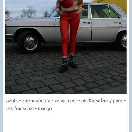
pants - zalandoboots - zarajumper - pull&bearfanny pack -
iets franscoat - mango