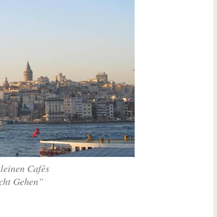
kleinen Cafès
icht Gehen”