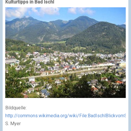
Kulturtipps in Bad Ischl
Bildquelle:
http://commons.wikimedia.org/wiki/File:BadIschlBlickvomSir
S. Myer