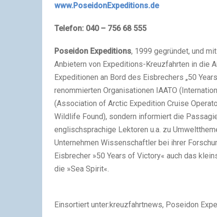
www.PoseidonExpeditions.de
Telefon: 040 – 756 68 555
Poseidon Expeditions
, 1999 gegründet, und mit
Anbietern von Expeditions-Kreuzfahrten in die Ar
Expeditionen an Bord des Eisbrechers „50 Years o
renommierten Organisationen IAATO (Internationa
(Association of Arctic Expedition Cruise Operat
Wildlife Found), sondern informiert die Passagie
englischsprachige Lektoren u.a. zu Umwelttheme
Unternehmen Wissenschaftler bei ihrer Forschun
Eisbrecher »50 Years of Victory« auch das klein
die »Sea Spirit«.
Einsortiert unter:kreuzfahrtnews, Poseidon Exp