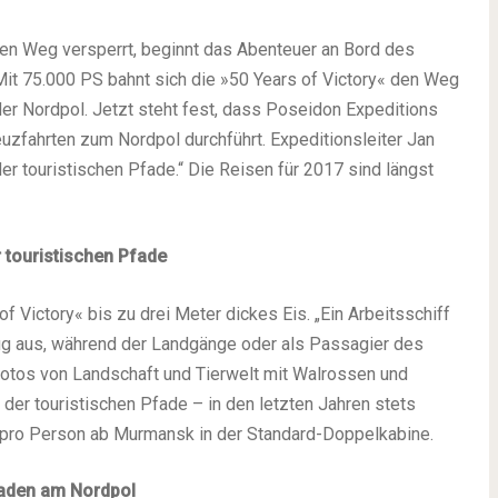
en Weg versperrt, beginnt das Abenteuer an Bord des
it 75.000 PS bahnt sich die »50 Years of Victory« den Weg
 der Nordpol. Jetzt steht fest, dass Poseidon Expeditions
fahrten zum Nordpol durchführt. Expeditionsleiter Jan
der touristischen Pfade.“ Die Reisen für 2017 sind längst
r touristischen Pfade
 Victory« bis zu drei Meter dickes Eis. „Ein Arbeitsschiff
Bug aus, während der Landgänge oder als Passagier des
Fotos von Landschaft und Tierwelt mit Walrossen und
s der touristischen Pfade – in den letzten Jahren stets
o pro Person ab Murmansk in der Standard-Doppelkabine.
Baden am Nordpol