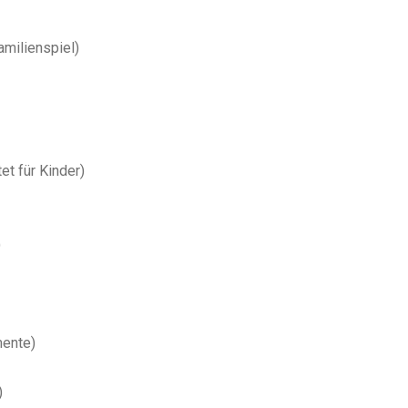
amilienspiel
)
tet
für Kinder
)
)
mente
)
)