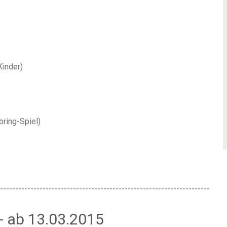
Kinder
)
bring-Spiel
)
---------------------------------------------------------------------
- ab 13.03.2015