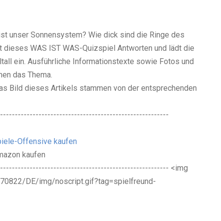
ist unser Sonnensystem? Wie dick sind die Ringe des
bt dieses WAS IST WAS-Quizspiel Antworten und lädt die
all ein. Ausführliche Informationstexte sowie Fotos und
ichen das Thema.
as Bild dieses Artikels stammen von der entsprechenden
---------------------------------------------------------
iele-Offensive kaufen
Amazon kaufen
---------------------------------------------------------- <img
0822/DE/img/noscript.gif?tag=spielfreund-