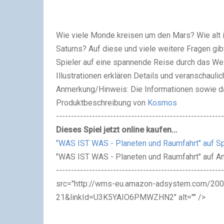
Wie viele Monde kreisen um den Mars? Wie alt 
Saturns? Auf diese und viele weitere Fragen gi
Spieler auf eine spannende Reise durch das Welt
Illustrationen erklären Details und veranschaul
Anmerkung/Hinweis: Die Informationen sowie d
Produktbeschreibung von
Kosmos
--------------------------------------------------------
Dieses Spiel jetzt online kaufen...
"WAS IST WAS - Planeten und Raumfahrt" auf Sp
"WAS IST WAS - Planeten und Raumfahrt" auf 
-------------------------------------------------------
src="http://wms-eu.amazon-adsystem.com/2007
21&linkId=U3K5YAIO6PMWZHN2" alt="" />