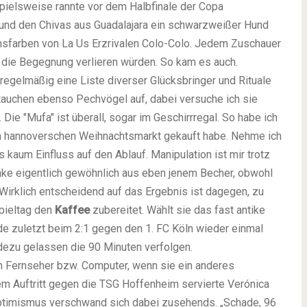
ispielsweise rannte vor dem Halbfinale der Copa
 und den Chivas aus Guadalajara ein schwarzweißer Hund
insfarben von La Us Erzrivalen Colo-Colo. Jedem Zuschauer
 die Begegnung verlieren würden. So kam es auch.
t regelmäßig eine Liste diverser Glücksbringer und Rituale
 tauchen ebenso Pechvögel auf, dabei versuche ich sie
 Die "Mufa" ist überall, sogar im Geschirrregal. So habe ich
dem hannoverschen Weihnachtsmarkt gekauft habe. Nehme ich
 kaum Einfluss auf den Ablauf. Manipulation ist mir trotz
inke eigentlich gewöhnlich aus eben jenem Becher, obwohl
Wirklich entscheidend auf das Ergebnis ist dagegen, zu
pieltag den
Kaffee
zubereitet. Wählt sie das fast antike
rde zuletzt beim 2:1 gegen den 1. FC Köln wieder einmal
ezu gelassen die 90 Minuten verfolgen.
en Fernseher bzw. Computer, wenn sie ein anderes
dem Auftritt gegen die TSG Hoffenheim servierte Verónica
ptimismus verschwand sich dabei zusehends. „Schade, 96