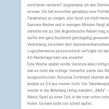
wird heute verlieren“, begründete ich den Stim
wissen. Sie hat inwischen geradezu eine Perfekt
Fanatismus zu zeigen, also lässt sie mich meine
Guevara-Becher und in wenigen Minuten fängt da
stimmte mir zu. Der Argentinische Rebell mag 
dürfte ihm ganz bestimmt gleichgültig gewesen 
Verbindung zwischen dem lateinamerikanischen 
Logischerweise pessimistisch verfolgte ich dar
4:0-Niederlage kam wie erwartet.
Eine Woche später wollte Verónica alles richtig
war es nicht die richtige. Immerhin zierte das 
ausgeschlossen. Borussia Dortmund stürmte abe
endete es 0:4 aus meiner Sicht. Die Tabellenspi
wieder in die Abteilung Unfug wandern. „Mufa“ 
Mainz-Spiel zu einer Zeit, in der man schon scham
Roten. Da kann nicht viel schief laufen.