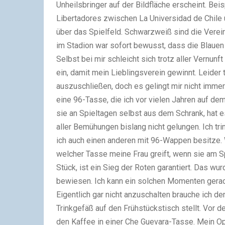
Unheilsbringer auf der Bildfläche erscheint. Be
Libertadores zwischen La Universidad de Chile
über das Spielfeld. Schwarzweiß sind die Vere
im Stadion war sofort bewusst, dass die Blauen
Selbst bei mir schleicht sich trotz aller Vernunf
ein, damit mein Lieblingsverein gewinnt. Leider
auszuschließen, doch es gelingt mir nicht immer.
eine 96-Tasse, die ich vor vielen Jahren auf 
sie an Spieltagen selbst aus dem Schrank, hat es
aller Bemühungen bislang nicht gelungen. Ich tr
ich auch einen anderen mit 96-Wappen besitze. 
welcher Tasse meine Frau greift, wenn sie am S
Stück, ist ein Sieg der Roten garantiert. Das wu
bewiesen. Ich kann ein solchen Momenten gerad
Eigentlich gar nicht anzuschalten brauche ich d
Trinkgefäß auf den Frühstückstisch stellt. Vor 
den Kaffee in einer Che Guevara-Tasse. Mein O