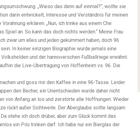
mungsumschwung. „Wieso das denn auf einmal?“, wollte sie
ion darin entwickelt, Interesse und Verständnis für meinen
 Vorahnung erklären: „Nun, ich trinke aus einem Che
s Spiel an. So kann das doch nichts werden.“ Meine Frau
sich zwar um alles und jeden gekümmert haben, doch 96
sein. In keiner einzigen Biographie wurde jemals eine
Volkshelden und der hannoverschen Fußballriege erwähnt.
aufhin die Live-Übertragung von Hoffenheim vs. 96. Die
 machen und goss mir den Kaffee in eine 96-Tasse. Leider
Wappen den Becher, ein Unentschieden wurde daher nicht
r von Anfang an los und zerstörte alle Hoffnungen. Wieder
tze rückt außer Sichtweite. Der Aberglaube sollte langsam
– Da stehe ich doch drüber, aber zum Glück kommt das
los ein Pils trinken darf. Ich habe nur ein Bierglas der