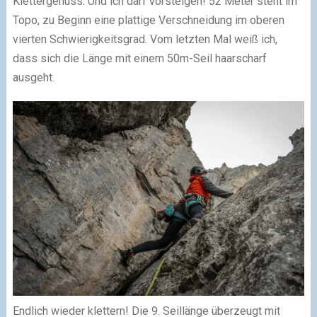
Klettergenuss. Und ich darf vorsteigen! 52 Meter steht im
Topo, zu Beginn eine plattige Verschneidung im oberen
vierten Schwierigkeitsgrad. Vom letzten Mal weiß ich,
dass sich die Länge mit einem 50m-Seil haarscharf
ausgeht.
Endlich wieder klettern! Die 9. Seillänge überzeugt mit