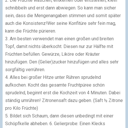
2. Die Früchte waschen, entkernen oder entsteinen, klein
schnibbeln und erst dann abwiegen. So kann man sicher
sein, dass die Mengenangaben stimmen und somit später
auch die Konsistenz!Wer seine Konfitüre sehr fein mag,
kann die Früchte pürieren.
3. Am besten verwendet man einen großen und breiten
Topf, damit nichts überkocht. Diesen nur zur Hälfte mit
Früchten befüllen. Gewürze, Liköre oder Kräuter
hinzufügen. Den (Gelier)zucker hinzufügen und alles sehr
sorgfältig verrühren.
4. Alles bei großer Hitze unter Rühren sprudelnd
aufkochen. Kocht das gesamte Fruchtpüree schön
sprudelnd, beginnt erst die Kochzeit von 4 Minuten. Dabei
ständig umrühren! Zitronensaft dazu geben. (Saft ½ Zitrone
pro Kilo Früchte)
5. Bildet sich Schaum, dann diesen unbedingt mit einer
Schöpfkelle abheben. 6. Gelierprobe: Einen Klecks