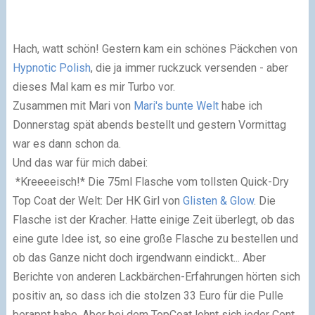
Hach, watt schön! Gestern kam ein schönes Päckchen von
Hypnotic Polish
, die ja immer ruckzuck versenden - aber
dieses Mal kam es mir Turbo vor.
Zusammen mit Mari von
Mari's bunte Welt
habe ich
Donnerstag spät abends bestellt und gestern Vormittag
war es dann schon da.
Und das war für mich dabei:
*Kreeeeisch!* Die 75ml Flasche vom tollsten Quick-Dry
Top Coat der Welt: Der HK Girl von
Glisten & Glow
. Die
Flasche ist der Kracher. Hatte einige Zeit überlegt, ob das
eine gute Idee ist, so eine große Flasche zu bestellen und
ob das Ganze nicht doch irgendwann eindickt... Aber
Berichte von anderen Lackbärchen-Erfahrungen hörten sich
positiv an, so dass ich die stolzen 33 Euro für die Pulle
berappt habe. Aber bei dem TopCoat lohnt sich jeder Cent.