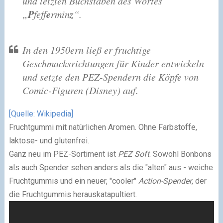
und letzten Buchstaben des Wortes
P
e
z
„
feff
rmin
“.
In den 1950ern ließ er fruchtige
Geschmacksrichtungen für Kinder entwickeln
und setzte den PEZ-Spendern die Köpfe von
Comic-Figuren (Disney) auf.
[Quelle: Wikipedia]
Fruchtgummi mit natürlichen Aromen. Ohne Farbstoffe,
laktose- und glutenfrei.
Ganz neu im PEZ-Sortiment ist
PEZ Soft
. Sowohl Bonbons
als auch Spender sehen anders als die "alten" aus - weiche
Fruchtgummis und ein neuer, "cooler"
Action-Spender
, der
die Fruchtgummis herauskatapultiert.