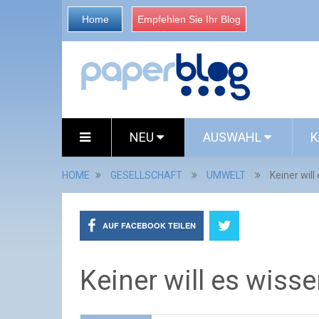
Home
Empfehlen Sie Ihr Blog
NEU
AUSWAHL
K
HOME
GESELLSCHAFT
UMWELT
Keiner will
AUF FACEBOOK TEILEN
Keiner will es wiss