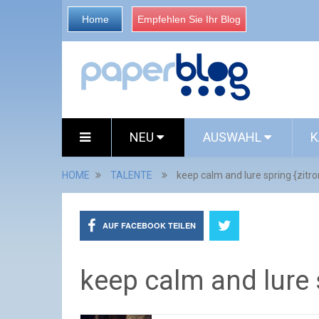
Home
Empfehlen Sie Ihr Blog
NEU
AUSWAHL
K
HOME
TALENTE
keep calm and lure spring {zitr
AUF FACEBOOK TEILEN
keep calm and lure 