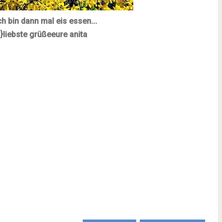
ch bin dann mal eis essen...
}
liebste grüße
eure anita