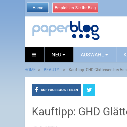
Home
Empfehlen Sie Ihr Blog
NEU
AUSWAHL
K
HOME
BEAUTY
Kauftipp: GHD Glätteisen bei Aso
AUF FACEBOOK TEILEN
Kauftipp: GHD Glätt