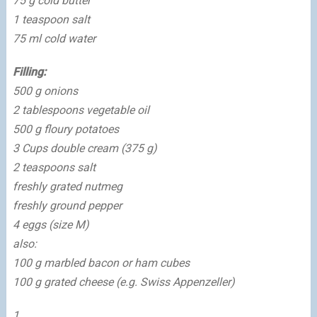
75 g cold butter
1 teaspoon salt
75 ml cold water
Filling:
500 g onions
2 tablespoons vegetable oil
500 g floury potatoes
3 Cups double cream (375 g)
2 teaspoons salt
freshly grated nutmeg
freshly ground pepper
4 eggs (size M)
also:
100 g marbled bacon or ham cubes
100 g grated cheese (e.g. Swiss Appenzeller)
1