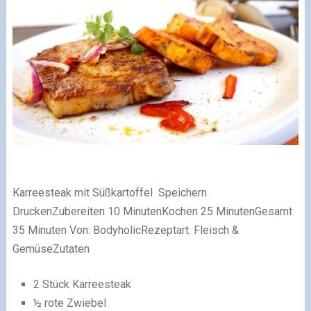
Karreesteak mit Süßkartoffel
Speichern
Drucken
Zubereiten 10 MinutenKochen 25 MinutenGesamt
35 Minuten Von:
Bodyholic
Rezeptart:
Fleisch &
Gemüse
Zutaten
2 Stück Karreesteak
½ rote Zwiebel