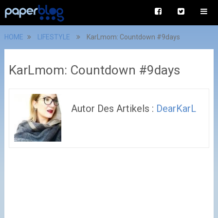
HOME
LIFESTYLE
KarLmom: Countdown #9days
KarLmom: Countdown #9days
Autor Des Artikels :
DearKarL