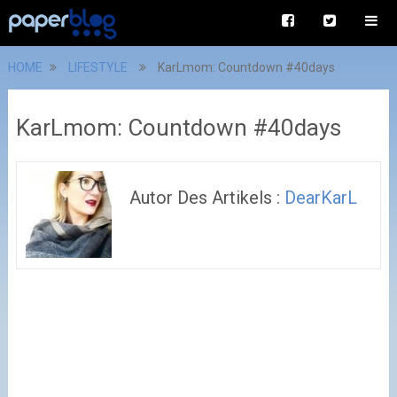
HOME
LIFESTYLE
KarLmom: Countdown #40days
KarLmom: Countdown #40days
Autor Des Artikels :
DearKarL