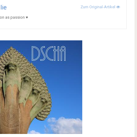
lie
Zum Original-Artikel
ion as passion ♥