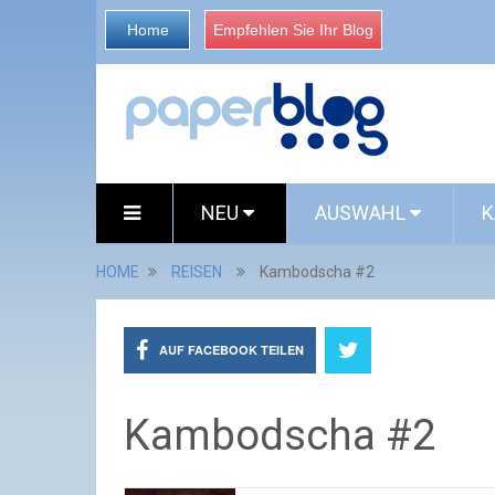
Home
Empfehlen Sie Ihr Blog
NEU
AUSWAHL
K
HOME
REISEN
Kambodscha #2
AUF FACEBOOK TEILEN
Kambodscha #2