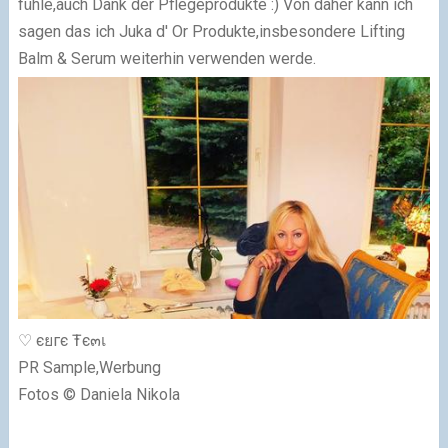
fühle,auch Dank der Pflegeprodukte :) Von daher kann ich
sagen das ich Juka d' Or Produkte,insbesondere Lifting
Balm & Serum weiterhin verwenden werde.
♡ єยгє Ŧє๓เ
PR Sample,Werbung
Fotos © Daniela Nikola