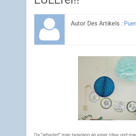
Autor Des Artikels :
Pue
Da "arbeitet" man tagelang an einer Idee und mac