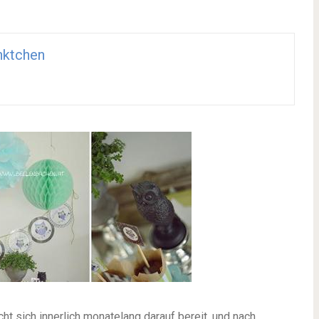
nktchen
ht sich innerlich monatelang darauf bereit, und nach