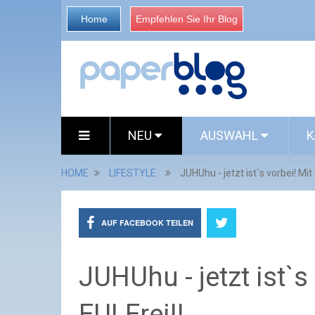
Home
Empfehlen Sie Ihr Blog
NEU
AUSWAHL
K
HOME
LIFESTYLE
JUHUhu - jetzt ist`s vorbei! Mit
AUF FACEBOOK TEILEN
JUHUhu - jetzt ist`s
EULErei!!