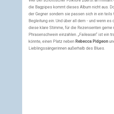
Wer bei schottischer Folklore zuerst an militan
die Bagpipes kommt dieses Album nicht aus. Doch
der Gegner sondern sie passen sich in ein teils 
Begleitung ein. Und über all dem - und wenn es
diese klare Stimme, für die Rezensenten gerne m
Phrasenschwein einzahlen. „Faileasan“ ist ein t
könnte, einen Platz neben
Rebecca Pidgeon
und
Lieblingssängerinnen außerhalb des Blues.