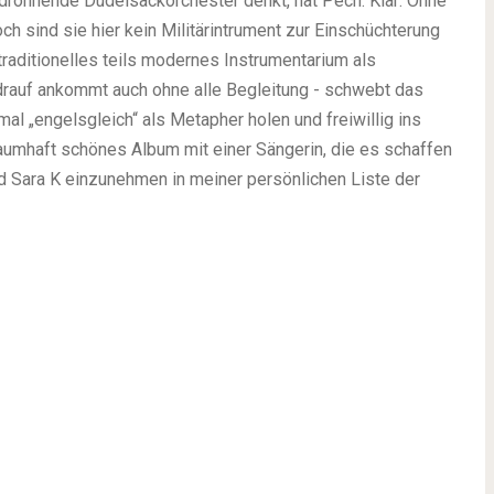
t dröhnende Dudelsackorchester denkt, hat Pech. Klar: Ohne
 sind sie hier kein Militärintrument zur Einschüchterung
traditionelles teils modernes Instrumentarium als
 drauf ankommt auch ohne alle Begleitung - schwebt das
al „engelsgleich“ als Metapher holen und freiwillig ins
raumhaft schönes Album mit einer Sängerin, die es schaffen
 Sara K einzunehmen in meiner persönlichen Liste der