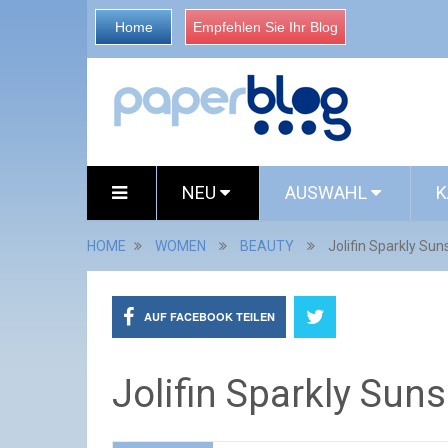
Home
Empfehlen Sie Ihr Blog
NEU
AUSWAHL
K
HOME
WOMEN
BEAUTY
Jolifin Sparkly Sun
AUF FACEBOOK TEILEN
Jolifin Sparkly Suns